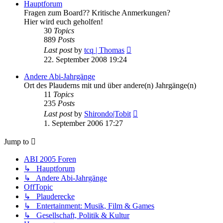
Hauptforum
Fragen zum Board?? Kritische Anmerkungen?
Hier wird euch geholfen!
30
Topics
889
Posts
View
Last post
by
tcq | Thomas
the
22. September 2008 19:24
latest
post
Andere Abi-Jahrgänge
Ort des Plauderns mit und über andere(n) Jahrgänge(n)
11
Topics
235
Posts
View
Last post
by
Shirondo|Tobit
the
1. September 2006 17:27
latest
post
Jump to
ABI 2005 Foren
↳ Hauptforum
↳ Andere Abi-Jahrgänge
OffTopic
↳ Plauderecke
↳ Entertainment: Musik, Film & Games
↳ Gesellschaft, Politik & Kultur